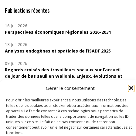
Publications récentes
16 Juil 2026
Perspectives économiques régionales 2026-2031
13 Juil 2026
Analyses endogènes et spatiales de l’ISADF 2025
09 Juil 2026
Regards croisés des travailleurs sociaux sur l’accueil
de jour de bas seuil en Wallonie. Enjeux, évolutions et
perspectives
Gérer le consentement
06 Juil 2026
Pour offrir les meilleures expériences, nous utilisons des technologies
Étude d’évaluabilité des Structures
telles que les cookies pour stocker et/ou accéder aux informations des
d’accompagnement à l’autocréation d’emploi (SAACE)
appareils. Le fait de consentir à ces technologies nous permettra de
traiter des données telles que le comportement de navigation ou les ID
01 Juil 2026
uniques sur ce site. Le fait de ne pas consentir ou de retirer son
Pénurie du personnel infirmier :quels indicateurs
consentement peut avoir un effet négatif sur certaines caractéristiques et
d’offre de soins pour comprendre la situation en
fonctions.