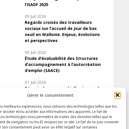
l’ISADF 2025
09 Juil 2026
Regards croisés des travailleurs
sociaux sur l’accueil de jour de bas
seuil en Wallonie. Enjeux, évolutions
et perspectives
06 Juil 2026
Étude d’évaluabilité des Structures
d’accompagnement à l’autocréation
d’emploi (SAACE)
01 Juil 2026
Pénurie du personnel infirmier :quels
indicateurs d’offre de soins pour
Gérer le consentement
comprendre la situation en Wallonie ?
les meilleures expériences, nous utilisons des technologies telles que les
r stocker et/ou accéder aux informations des appareils. Le fait de
 ces technologies nous permettra de traiter des données telles que le
 de navigation ou les ID uniques sur ce site. Le fait de ne pas consentir
Inscrivez-vous à notre newsletter
r son consentement peut avoir un effet négatif sur certaines