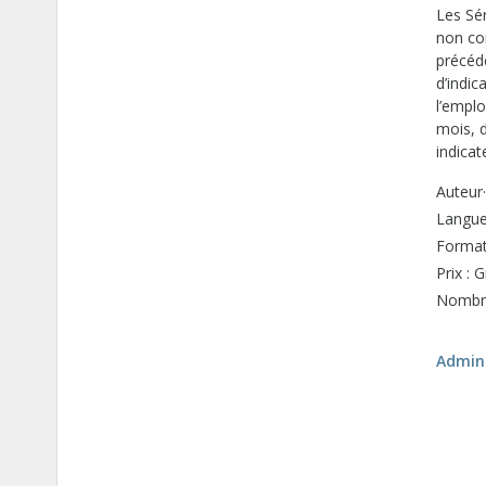
Les Sér
non co
précéde
d’indi
l’emplo
mois, d
indica
Auteur·
Langue 
Format
Prix : G
Nombre
Admini