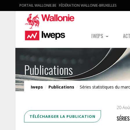
PORTAIL WALLONIE.BE
FÉDÉRATION WALLONIE-BRUXELLES
IWEPS
AC
Publications
Iweps
/
Publications
/
Séries statistiques du marc
20 Aoû
TÉLÉCHARGER LA PUBLICATION
SÉRIE