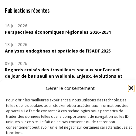
Publications récentes
16 Juil 2026
Perspectives économiques régionales 2026-2031
13 Juil 2026
Analyses endogènes et spatiales de l’ISADF 2025
09 Juil 2026
Regards croisés des travailleurs sociaux sur l’accueil
de jour de bas seuil en Wallonie. Enjeux, évolutions et
perspectives
Gérer le consentement
06 Juil 2026
Pour offrir les meilleures expériences, nous utilisons des technologies
Étude d’évaluabilité des Structures
telles que les cookies pour stocker et/ou accéder aux informations des
d’accompagnement à l’autocréation d’emploi (SAACE)
appareils. Le fait de consentir à ces technologies nous permettra de
traiter des données telles que le comportement de navigation ou les ID
01 Juil 2026
uniques sur ce site. Le fait de ne pas consentir ou de retirer son
Pénurie du personnel infirmier :quels indicateurs
consentement peut avoir un effet négatif sur certaines caractéristiques et
d’offre de soins pour comprendre la situation en
fonctions.