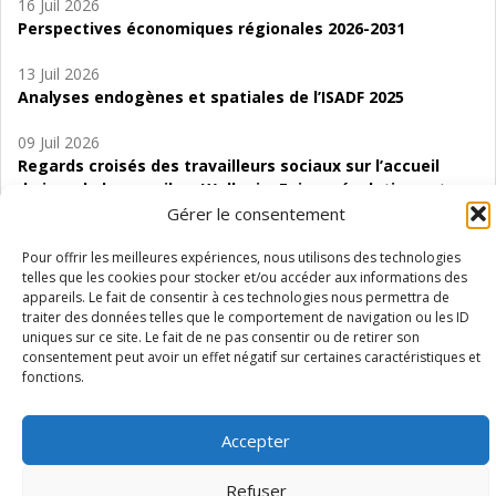
16 Juil 2026
Perspectives économiques régionales 2026-2031
13 Juil 2026
Analyses endogènes et spatiales de l’ISADF 2025
09 Juil 2026
Regards croisés des travailleurs sociaux sur l’accueil
de jour de bas seuil en Wallonie. Enjeux, évolutions et
perspectives
Gérer le consentement
06 Juil 2026
Pour offrir les meilleures expériences, nous utilisons des technologies
telles que les cookies pour stocker et/ou accéder aux informations des
Étude d’évaluabilité des Structures
appareils. Le fait de consentir à ces technologies nous permettra de
d’accompagnement à l’autocréation d’emploi (SAACE)
traiter des données telles que le comportement de navigation ou les ID
uniques sur ce site. Le fait de ne pas consentir ou de retirer son
01 Juil 2026
consentement peut avoir un effet négatif sur certaines caractéristiques et
Pénurie du personnel infirmier :quels indicateurs
fonctions.
d’offre de soins pour comprendre la situation en
Wallonie ?
Accepter
Refuser