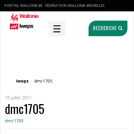
PORTAIL WALLONIE.BE
FÉDÉRATION WALLONIE-BRUXELLES
☰
RECHERCHE
Fichier média
Iweps
/
dmc1705
18 juillet 2017
dmc1705
dmc1705