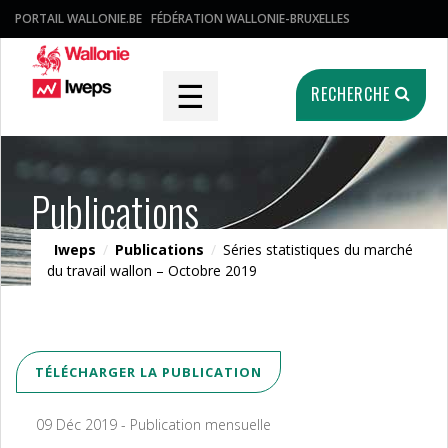
PORTAIL WALLONIE.BE
FÉDÉRATION WALLONIE-BRUXELLES
☰
RECHERCHE
Publications
Iweps
/
Publications
/
Séries statistiques du marché
du travail wallon – Octobre 2019
TÉLÉCHARGER LA PUBLICATION
09 Déc 2019 - Publication mensuelle