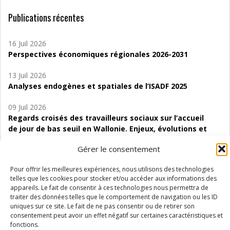
Publications récentes
16 Juil 2026
Perspectives économiques régionales 2026-2031
13 Juil 2026
Analyses endogènes et spatiales de l’ISADF 2025
09 Juil 2026
Regards croisés des travailleurs sociaux sur l’accueil
de jour de bas seuil en Wallonie. Enjeux, évolutions et
perspectives
Gérer le consentement
06 Juil 2026
Pour offrir les meilleures expériences, nous utilisons des technologies
Étude d’évaluabilité des Structures
telles que les cookies pour stocker et/ou accéder aux informations des
d’accompagnement à l’autocréation d’emploi (SAACE)
appareils. Le fait de consentir à ces technologies nous permettra de
traiter des données telles que le comportement de navigation ou les ID
01 Juil 2026
uniques sur ce site. Le fait de ne pas consentir ou de retirer son
Pénurie du personnel infirmier :quels indicateurs
consentement peut avoir un effet négatif sur certaines caractéristiques et
d’offre de soins pour comprendre la situation en
fonctions.