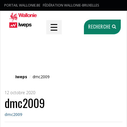
PORTAIL WALLONIE.BE
FÉDÉRATION WALLONIE-BRUXELLES
☰
RECHERCHE
Fichier média
Iweps
/
dmc2009
12 octobre 2020
dmc2009
dmc2009