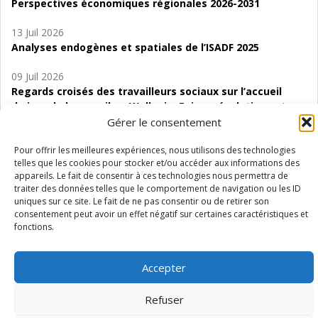
Perspectives économiques régionales 2026-2031
13 Juil 2026
Analyses endogènes et spatiales de l’ISADF 2025
09 Juil 2026
Regards croisés des travailleurs sociaux sur l’accueil
de jour de bas seuil en Wallonie. Enjeux, évolutions et
perspectives
Gérer le consentement
06 Juil 2026
Pour offrir les meilleures expériences, nous utilisons des technologies
telles que les cookies pour stocker et/ou accéder aux informations des
Étude d’évaluabilité des Structures
appareils. Le fait de consentir à ces technologies nous permettra de
d’accompagnement à l’autocréation d’emploi (SAACE)
traiter des données telles que le comportement de navigation ou les ID
uniques sur ce site. Le fait de ne pas consentir ou de retirer son
01 Juil 2026
consentement peut avoir un effet négatif sur certaines caractéristiques et
Pénurie du personnel infirmier :quels indicateurs
fonctions.
d’offre de soins pour comprendre la situation en
Wallonie ?
Accepter
Refuser