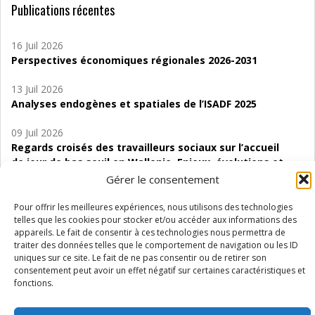
Publications récentes
16 Juil 2026
Perspectives économiques régionales 2026-2031
13 Juil 2026
Analyses endogènes et spatiales de l’ISADF 2025
09 Juil 2026
Regards croisés des travailleurs sociaux sur l’accueil
de jour de bas seuil en Wallonie. Enjeux, évolutions et
perspectives
Gérer le consentement
06 Juil 2026
Pour offrir les meilleures expériences, nous utilisons des technologies
Étude d’évaluabilité des Structures
telles que les cookies pour stocker et/ou accéder aux informations des
appareils. Le fait de consentir à ces technologies nous permettra de
d’accompagnement à l’autocréation d’emploi (SAACE)
traiter des données telles que le comportement de navigation ou les ID
uniques sur ce site. Le fait de ne pas consentir ou de retirer son
01 Juil 2026
consentement peut avoir un effet négatif sur certaines caractéristiques et
Pénurie du personnel infirmier :quels indicateurs
fonctions.
d’offre de soins pour comprendre la situation en
Wallonie ?