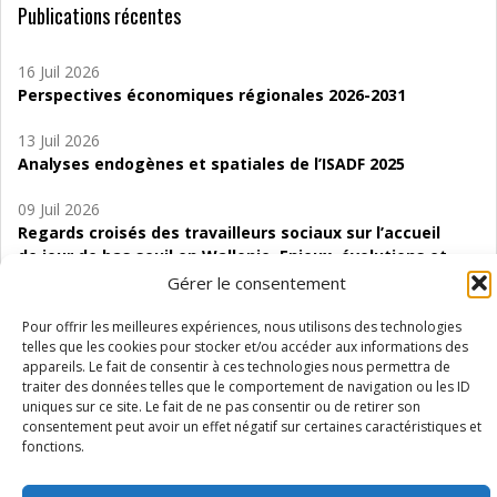
Publications récentes
16 Juil 2026
Perspectives économiques régionales 2026-2031
13 Juil 2026
Analyses endogènes et spatiales de l’ISADF 2025
09 Juil 2026
Regards croisés des travailleurs sociaux sur l’accueil
de jour de bas seuil en Wallonie. Enjeux, évolutions et
perspectives
Gérer le consentement
06 Juil 2026
Pour offrir les meilleures expériences, nous utilisons des technologies
Étude d’évaluabilité des Structures
telles que les cookies pour stocker et/ou accéder aux informations des
appareils. Le fait de consentir à ces technologies nous permettra de
d’accompagnement à l’autocréation d’emploi (SAACE)
traiter des données telles que le comportement de navigation ou les ID
uniques sur ce site. Le fait de ne pas consentir ou de retirer son
01 Juil 2026
consentement peut avoir un effet négatif sur certaines caractéristiques et
Pénurie du personnel infirmier :quels indicateurs
fonctions.
d’offre de soins pour comprendre la situation en
Wallonie ?