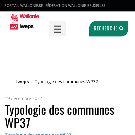
PORTAIL WALLONIE.BE
FÉDÉRATION WALLONIE-BRUXELLES
☰
RECHERCHE
Fichier média
Iweps
/
Typologie des communes WP37
19 décembre 2022
Typologie des communes
WP37
Typologie des communes WP37