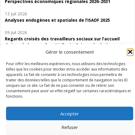
Perspectives économiques régionales 2026-2031
13 Juil 2026
Analyses endogènes et spatiales de l’ISADF 2025
09 Juil 2026
Regards croisés des travailleurs sociaux sur l’accueil
de jour de bas seuil en Wallonie. Enjeux, évolutions et
perspectives
Gérer le consentement
06 Juil 2026
Pour offrir les meilleures expériences, nous utilisons des technologies
telles que les cookies pour stocker et/ou accéder aux informations des
Étude d’évaluabilité des Structures
appareils. Le fait de consentir à ces technologies nous permettra de
d’accompagnement à l’autocréation d’emploi (SAACE)
traiter des données telles que le comportement de navigation ou les ID
uniques sur ce site. Le fait de ne pas consentir ou de retirer son
01 Juil 2026
consentement peut avoir un effet négatif sur certaines caractéristiques et
Pénurie du personnel infirmier :quels indicateurs
fonctions.
d’offre de soins pour comprendre la situation en
Wallonie ?
Accepter
Refuser