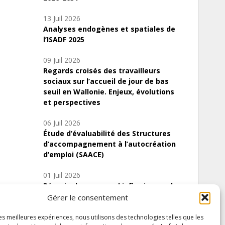
13 Juil 2026
Analyses endogènes et spatiales de
l’ISADF 2025
09 Juil 2026
Regards croisés des travailleurs
sociaux sur l’accueil de jour de bas
seuil en Wallonie. Enjeux, évolutions
et perspectives
06 Juil 2026
Étude d’évaluabilité des Structures
d’accompagnement à l’autocréation
d’emploi (SAACE)
01 Juil 2026
Pénurie du personnel infirmier :quels
indicateurs d’offre de soins pour
Gérer le consentement
comprendre la situation en Wallonie ?
les meilleures expériences, nous utilisons des technologies telles que les