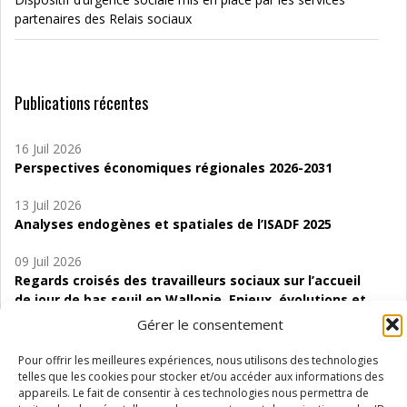
partenaires des Relais sociaux
Publications récentes
16 Juil 2026
Perspectives économiques régionales 2026-2031
13 Juil 2026
Analyses endogènes et spatiales de l’ISADF 2025
09 Juil 2026
Regards croisés des travailleurs sociaux sur l’accueil
de jour de bas seuil en Wallonie. Enjeux, évolutions et
perspectives
Gérer le consentement
06 Juil 2026
Pour offrir les meilleures expériences, nous utilisons des technologies
Étude d’évaluabilité des Structures
telles que les cookies pour stocker et/ou accéder aux informations des
d’accompagnement à l’autocréation d’emploi (SAACE)
appareils. Le fait de consentir à ces technologies nous permettra de