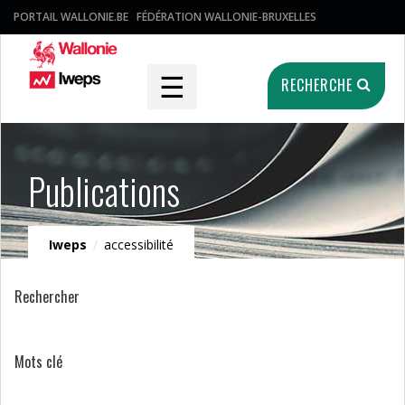
PORTAIL WALLONIE.BE
FÉDÉRATION WALLONIE-BRUXELLES
☰
RECHERCHE
Publications
Iweps
/
accessibilité
Rechercher
Mots clé