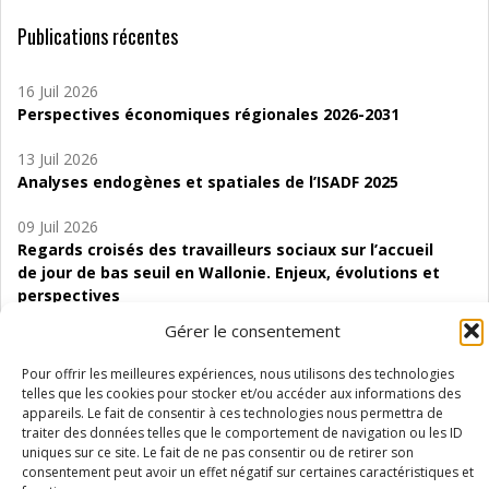
Publications récentes
16 Juil 2026
Perspectives économiques régionales 2026-2031
13 Juil 2026
Analyses endogènes et spatiales de l’ISADF 2025
09 Juil 2026
Regards croisés des travailleurs sociaux sur l’accueil
de jour de bas seuil en Wallonie. Enjeux, évolutions et
perspectives
Gérer le consentement
06 Juil 2026
Étude d’évaluabilité des Structures
Pour offrir les meilleures expériences, nous utilisons des technologies
d’accompagnement à l’autocréation d’emploi (SAACE)
telles que les cookies pour stocker et/ou accéder aux informations des
appareils. Le fait de consentir à ces technologies nous permettra de
01 Juil 2026
traiter des données telles que le comportement de navigation ou les ID
Pénurie du personnel infirmier :quels indicateurs
uniques sur ce site. Le fait de ne pas consentir ou de retirer son
consentement peut avoir un effet négatif sur certaines caractéristiques et
d’offre de soins pour comprendre la situation en