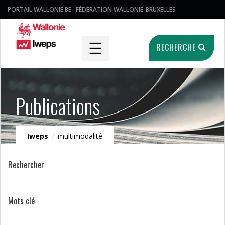
PORTAIL WALLONIE.BE
FÉDÉRATION WALLONIE-BRUXELLES
☰
RECHERCHE
Publications
Iweps
/
multimodalité
Rechercher
Mots clé