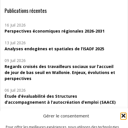
Publications récentes
16 Juil 2026
Perspectives économiques régionales 2026-2031
13 Juil 2026
Analyses endogènes et spatiales de l’ISADF 2025
09 Juil 2026
Regards croisés des travailleurs sociaux sur l’accueil
de jour de bas seuil en Wallonie. Enjeux, évolutions et
perspectives
06 Juil 2026
Étude d’évaluabilité des Structures
d’accompagnement à l’autocréation d’emploi (SAACE)
01 Juil 2026
Gérer le consentement
Pénurie du personnel infirmier :quels indicateurs
d’offre de soins pour comprendre la situation en
Pour offrir les meilleures expériences, nous utilisons des technologies