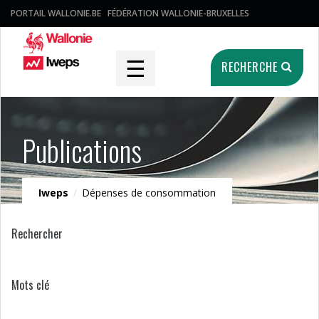
PORTAIL WALLONIE.BE
FÉDÉRATION WALLONIE-BRUXELLES
☰
RECHERCHE
Publications
Iweps
/
Dépenses de consommation
Rechercher
Mots clé