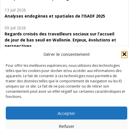
13 Juil 2026
Analyses endogènes et spatiales de l’ISADF 2025
09 Juil 2026
Regards croisés des travailleurs sociaux sur l’accueil
de jour de bas seuil en Wallonie. Enjeux, évolutions et
perspectives
Gérer le consentement
06 Juil 2026
Étude d’évaluabilité des Structures
Pour offrir les meilleures expériences, nous utilisons des technologies
d’accompagnement à l’autocréation d’emploi (SAACE)
telles que les cookies pour stocker et/ou accéder aux informations des
appareils. Le fait de consentir à ces technologies nous permettra de
traiter des données telles que le comportement de navigation ou les ID
01 Juil 2026
uniques sur ce site. Le fait de ne pas consentir ou de retirer son
Pénurie du personnel infirmier :quels indicateurs
consentement peut avoir un effet négatif sur certaines caractéristiques et
d’offre de soins pour comprendre la situation en
fonctions.
Wallonie ?
Accepter
Refuser