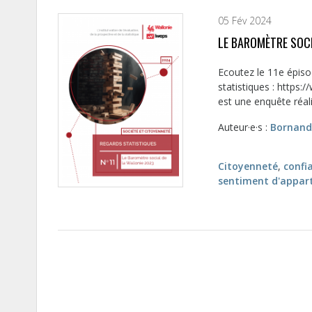
05 Fév 2024
LE BAROMÈTRE SOCI
Ecoutez le 11e épis
statistiques : https
est une enquête réali
Auteur·e·s :
Bornand
Citoyenneté
,
confi
sentiment d'appar