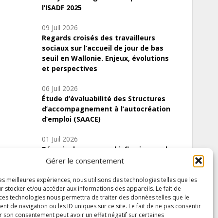
l’ISADF 2025
09 Juil 2026
Regards croisés des travailleurs
sociaux sur l’accueil de jour de bas
seuil en Wallonie. Enjeux, évolutions
et perspectives
06 Juil 2026
Étude d’évaluabilité des Structures
d’accompagnement à l’autocréation
d’emploi (SAACE)
01 Juil 2026
Pénurie du personnel infirmier :quels
indicateurs d’offre de soins pour
Gérer le consentement
comprendre la situation en Wallonie ?
les meilleures expériences, nous utilisons des technologies telles que les
r stocker et/ou accéder aux informations des appareils. Le fait de
 ces technologies nous permettra de traiter des données telles que le
 de navigation ou les ID uniques sur ce site. Le fait de ne pas consentir
Inscrivez-vous à notre newsletter
r son consentement peut avoir un effet négatif sur certaines