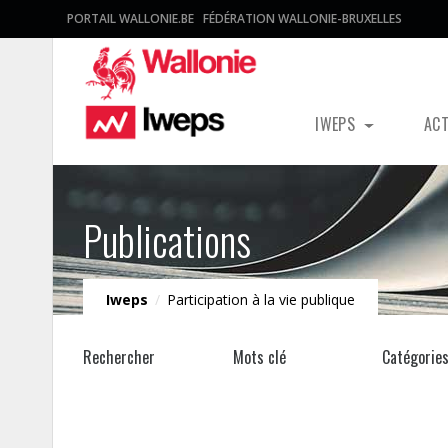
PORTAIL WALLONIE.BE
FÉDÉRATION WALLONIE-BRUXELLES
IWEPS
AC
Publications
Iweps
/
Participation à la vie publique
Rechercher
Mots clé
Catégorie