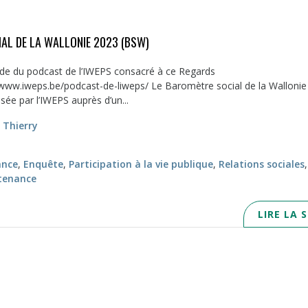
AL DE LA WALLONIE 2023 (BSW)
ode du podcast de l’IWEPS consacré à ce Regards
://www.iweps.be/podcast-de-liweps/ Le Baromètre social de la Walloni
sée par l’IWEPS auprès d’un...
 Thierry
ance
,
Enquête
,
Participation à la vie publique
,
Relations sociales
,
tenance
LIRE LA 