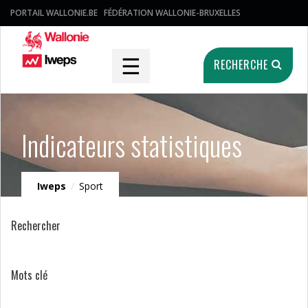
PORTAIL WALLONIE.BE
FÉDÉRATION WALLONIE-BRUXELLES
☰
RECHERCHE
Indicateurs statistiques
Iweps
/
Sport
Rechercher
Mots clé