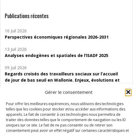
Publications récentes
16 Juil 2026
Perspectives économiques régionales 2026-2031
13 Juil 2026
Analyses endogènes et spatiales de l’ISADF 2025
09 Juil 2026
Regards croisés des travailleurs sociaux sur l’accueil
de jour de bas seuil en Wallonie. Enjeux, évolutions et
perspectives
Gérer le consentement
06 Juil 2026
Pour offrir les meilleures expériences, nous utilisons des technologies
Étude d’évaluabilité des Structures
telles que les cookies pour stocker et/ou accéder aux informations des
d’accompagnement à l’autocréation d’emploi (SAACE)
appareils. Le fait de consentir à ces technologies nous permettra de
traiter des données telles que le comportement de navigation ou les ID
01 Juil 2026
uniques sur ce site. Le fait de ne pas consentir ou de retirer son
Pénurie du personnel infirmier :quels indicateurs
consentement peut avoir un effet négatif sur certaines caractéristiques et