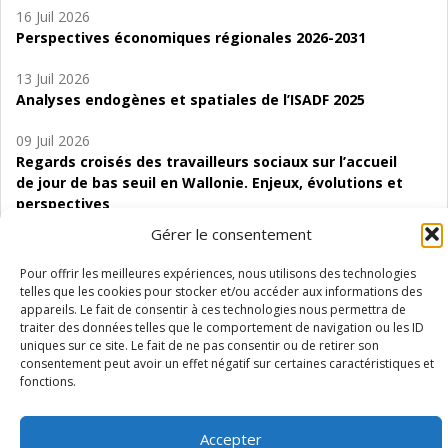
16 Juil 2026
Perspectives économiques régionales 2026-2031
13 Juil 2026
Analyses endogènes et spatiales de l’ISADF 2025
09 Juil 2026
Regards croisés des travailleurs sociaux sur l’accueil
de jour de bas seuil en Wallonie. Enjeux, évolutions et
perspectives
Gérer le consentement
06 Juil 2026
Étude d’évaluabilité des Structures
Pour offrir les meilleures expériences, nous utilisons des technologies
d’accompagnement à l’autocréation d’emploi (SAACE)
telles que les cookies pour stocker et/ou accéder aux informations des
appareils. Le fait de consentir à ces technologies nous permettra de
01 Juil 2026
traiter des données telles que le comportement de navigation ou les ID
uniques sur ce site. Le fait de ne pas consentir ou de retirer son
Pénurie du personnel infirmier :quels indicateurs
consentement peut avoir un effet négatif sur certaines caractéristiques et
d’offre de soins pour comprendre la situation en
fonctions.
Wallonie ?
Accepter