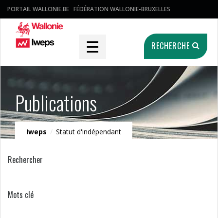
PORTAIL WALLONIE.BE
FÉDÉRATION WALLONIE-BRUXELLES
☰
RECHERCHE
Publications
Iweps
/
Statut d'indépendant
Rechercher
Mots clé