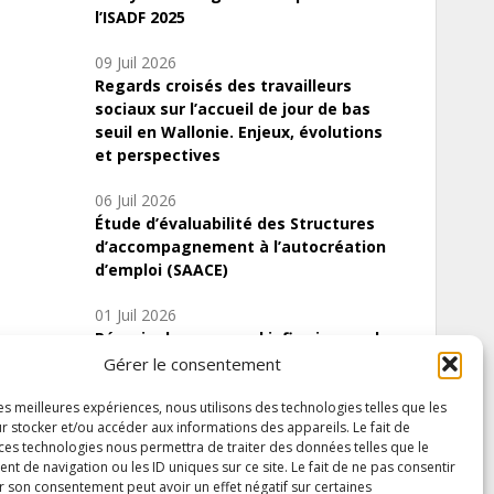
l’ISADF 2025
09 Juil 2026
Regards croisés des travailleurs
sociaux sur l’accueil de jour de bas
seuil en Wallonie. Enjeux, évolutions
et perspectives
06 Juil 2026
Étude d’évaluabilité des Structures
d’accompagnement à l’autocréation
d’emploi (SAACE)
01 Juil 2026
Pénurie du personnel infirmier :quels
indicateurs d’offre de soins pour
Gérer le consentement
comprendre la situation en Wallonie ?
les meilleures expériences, nous utilisons des technologies telles que les
r stocker et/ou accéder aux informations des appareils. Le fait de
 ces technologies nous permettra de traiter des données telles que le
 de navigation ou les ID uniques sur ce site. Le fait de ne pas consentir
Inscrivez-vous à notre newsletter
r son consentement peut avoir un effet négatif sur certaines