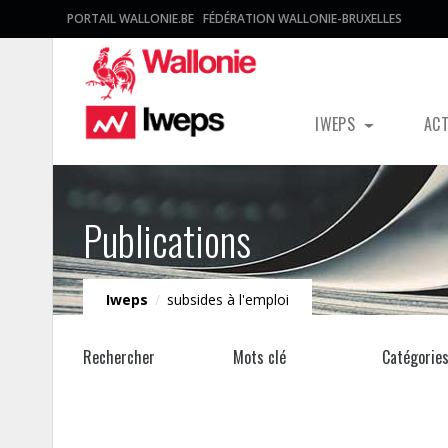
PORTAIL WALLONIE.BE
FÉDÉRATION WALLONIE-BRUXELLES
IWEPS
AC
Publications
Iweps
/
subsides à l'emploi
Rechercher
Mots clé
Catégorie