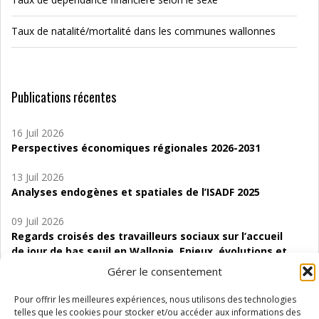
Taux de natalité/mortalité dans les communes wallonnes
Publications récentes
16 Juil 2026
Perspectives économiques régionales 2026-2031
13 Juil 2026
Analyses endogènes et spatiales de l’ISADF 2025
09 Juil 2026
Regards croisés des travailleurs sociaux sur l’accueil
de jour de bas seuil en Wallonie. Enjeux, évolutions et
perspectives
Gérer le consentement
06 Juil 2026
Pour offrir les meilleures expériences, nous utilisons des technologies
Étude d’évaluabilité des Structures
telles que les cookies pour stocker et/ou accéder aux informations des