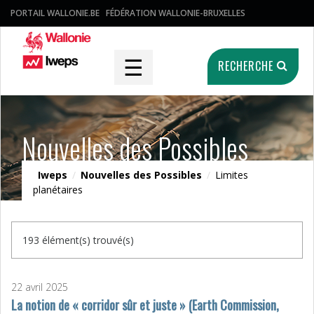
PORTAIL WALLONIE.BE
FÉDÉRATION WALLONIE-BRUXELLES
☰
RECHERCHE
Nouvelles des Possibles
Iweps
/
Nouvelles des Possibles
/
Limites
planétaires
193 élément(s) trouvé(s)
22 avril 2025
La notion de « corridor sûr et juste » (Earth Commission,