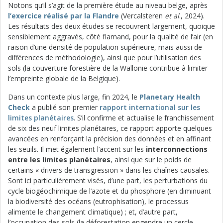
Notons qu’il s’agit de la première étude au niveau belge, après
l’exercice réalisé par la Flandre
(Vercalsteren
et al
., 2024).
Les résultats des deux études se recouvrent largement, quoique
sensiblement aggravés, côté flamand, pour la qualité de l’air (en
raison d’une densité de population supérieure, mais aussi de
différences de méthodologie), ainsi que pour l’utilisation des
sols (la couverture forestière de la Wallonie contribue à limiter
l’empreinte globale de la Belgique).
Dans un contexte plus large, fin 2024, le
Planetary Health
Check
a publié son premier
rapport international sur les
limites planétaires
. S’il confirme et actualise le franchissement
de six des neuf limites planétaires, ce rapport apporte quelques
avancées en renforçant la précision des données et en affinant
les seuils. Il met également l’accent sur les
interconnections
entre les limites planétaires
, ainsi que sur le poids de
certains « drivers de transgression » dans les chaînes causales.
Sont ici particulièrement visés, d’une part, les perturbations du
cycle biogéochimique de l’azote et du phosphore (en diminuant
la biodiversité des océans (eutrophisation), le processus
alimente le changement climatique) ; et, d’autre part,
l’occupation des sols (la déforestation engendre un cercle