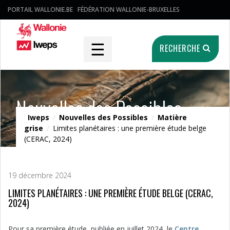
PORTAIL WALLONIE.BE
FÉDÉRATION WALLONIE-BRUXELLES
☰
RECHERCHE
Nouvelles des Possibles
Iweps
/
Nouvelles des Possibles
/
Matière
grise
/
Limites planétaires : une première étude belge
(CERAC, 2024)
19 décembre 2024
LIMITES PLANÉTAIRES : UNE PREMIÈRE ÉTUDE BELGE (CERAC,
2024)
Pour sa première étude, publiée en juillet 2024, le
Centre