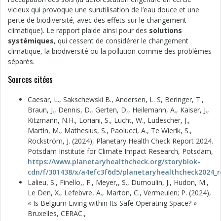
vicieux qui provoque une surutilisation de l’eau douce et une
perte de biodiversité, avec des effets sur le changement
climatique). Le rapport plaide ainsi pour des
solutions
systémiques
, qui cessent de considérer le changement
climatique, la biodiversité ou la pollution comme des problèmes
séparés.
Sources citées
Caesar, L., Sakschewski B., Andersen, L. S, Beringer, T.,
Braun, J., Dennis, D., Gerten, D,, Heilemann, A., Kaiser, J.,
Kitzmann, N.H., Loriani, S., Lucht, W., Ludescher, J.,
Martin, M., Mathesius, S., Paolucci, A., Te Wierik, S.,
Rockström, J. (2024), Planetary Health Check Report 2024.
Potsdam Institute for Climate Impact Research, Potsdam,
https://www.planetaryhealthcheck.org/storyblok-
cdn/f/301438/x/a4efc3f6d5/planetaryhealthcheck2024_r
Lalieu, S., Finello,, F., Meyer,, S., Dumoulin, J., Hudon, M.,
Le Den, X., Lefebvre, A., Marton, C., Vermeulen; P. (2024),
« Is Belgium Living within Its Safe Operating Space? »
Bruxelles, CERAC.,