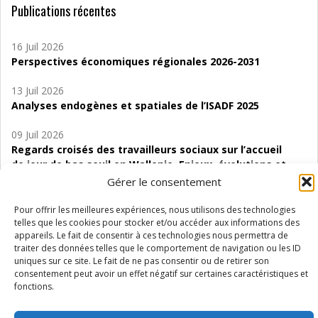
Publications récentes
16 Juil 2026
Perspectives économiques régionales 2026-2031
13 Juil 2026
Analyses endogènes et spatiales de l’ISADF 2025
09 Juil 2026
Regards croisés des travailleurs sociaux sur l’accueil
de jour de bas seuil en Wallonie. Enjeux, évolutions et
perspectives
Gérer le consentement
06 Juil 2026
Pour offrir les meilleures expériences, nous utilisons des technologies
Étude d’évaluabilité des Structures
telles que les cookies pour stocker et/ou accéder aux informations des
appareils. Le fait de consentir à ces technologies nous permettra de
d’accompagnement à l’autocréation d’emploi (SAACE)
traiter des données telles que le comportement de navigation ou les ID
uniques sur ce site. Le fait de ne pas consentir ou de retirer son
01 Juil 2026
consentement peut avoir un effet négatif sur certaines caractéristiques et
Pénurie du personnel infirmier :quels indicateurs
fonctions.
d’offre de soins pour comprendre la situation en
Wallonie ?