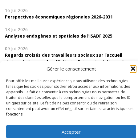
16 Juil 2026
Perspectives économiques régionales 2026-2031
13 Juil 2026
Analyses endogènes et spatiales de l’ISADF 2025
09 Juil 2026
Regards croisés des travailleurs sociaux sur l’accueil
de jour de bas seuil en Wallonie. Enjeux, évolutions et
perspectives
Gérer le consentement
06 Juil 2026
Pour offrir les meilleures expériences, nous utilisons des technologies
telles que les cookies pour stocker et/ou accéder aux informations des
Étude d’évaluabilité des Structures
appareils. Le fait de consentir à ces technologies nous permettra de
d’accompagnement à l’autocréation d’emploi (SAACE)
traiter des données telles que le comportement de navigation ou les ID
uniques sur ce site. Le fait de ne pas consentir ou de retirer son
01 Juil 2026
consentement peut avoir un effet négatif sur certaines caractéristiques et
Pénurie du personnel infirmier :quels indicateurs
fonctions.
d’offre de soins pour comprendre la situation en
Wallonie ?
Accepter