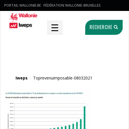
PORTAIL WALLONIE.BE
FÉDÉRATION WALLONIE-BRUXELLES
☰
RECHERCHE
Fichier média
Iweps
/
Toprevenuimposable-08032021