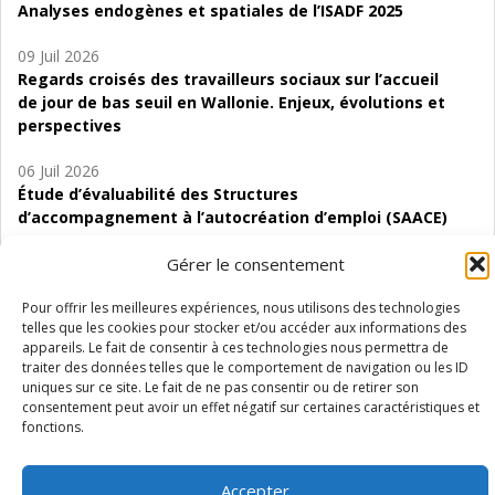
Analyses endogènes et spatiales de l’ISADF 2025
09 Juil 2026
Regards croisés des travailleurs sociaux sur l’accueil
de jour de bas seuil en Wallonie. Enjeux, évolutions et
perspectives
06 Juil 2026
Étude d’évaluabilité des Structures
d’accompagnement à l’autocréation d’emploi (SAACE)
01 Juil 2026
Gérer le consentement
Pénurie du personnel infirmier :quels indicateurs
d’offre de soins pour comprendre la situation en
Pour offrir les meilleures expériences, nous utilisons des technologies
telles que les cookies pour stocker et/ou accéder aux informations des
Wallonie ?
appareils. Le fait de consentir à ces technologies nous permettra de
traiter des données telles que le comportement de navigation ou les ID
uniques sur ce site. Le fait de ne pas consentir ou de retirer son
consentement peut avoir un effet négatif sur certaines caractéristiques et
fonctions.
Mentions légales
Vie privée
Médiateur
Accessibilité
Accepter