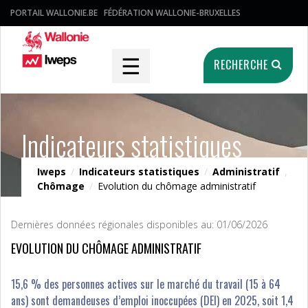
PORTAIL WALLONIE.BE
FÉDÉRATION WALLONIE-BRUXELLES
☰
RECHERCHE
Indicateurs statistiques
Iweps
/
Indicateurs statistiques
/
Administratif
,
Chômage
/
Evolution du chômage administratif
Dernières données régionales disponibles au: 01/06/2026
EVOLUTION DU CHÔMAGE ADMINISTRATIF
15,6 % des personnes actives sur le marché du travail (15 à 64
ans) sont demandeuses d’emploi inoccupées (DEI) en 2025, soit 1,4