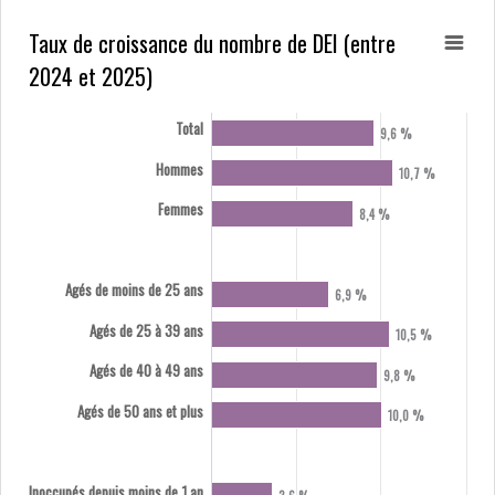
Taux de croissance du nombre de DEI (entre
2024 et 2025)
Total
9,6 %
Hommes
10,7 %
Femmes
8,4 %
Agés de moins de 25 ans
6,9 %
Agés de 25 à 39 ans
10,5 %
Agés de 40 à 49 ans
9,8 %
Agés de 50 ans et plus
10,0 %
Inoccupés depuis moins de 1 an