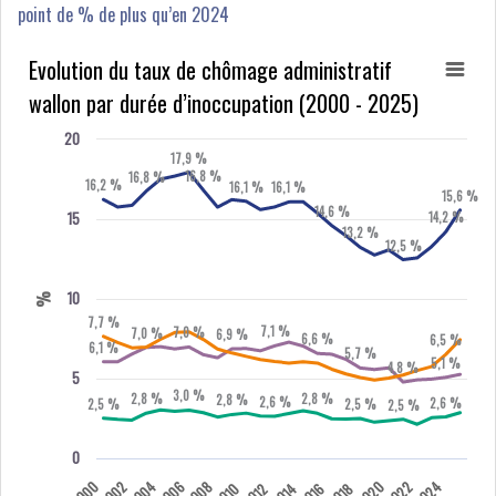
point de % de plus qu’en 2024
Evolution du taux de chômage administratif
wallon par durée d’inoccupation (2000 - 2025)
20
17,9 %
16,8 %
16,8 %
16,2 %
16,1 %
16,1 %
15,6 %
14,6 %
15
14,2 %
13,2 %
12,5 %
10
%
7,7 %
7,1 %
7,0 %
7,0 %
6,9 %
6,6 %
6,5 %
6,1 %
5,7 %
5,1 %
4,8 %
5
3,0 %
2,8 %
2,8 %
2,8 %
2,6 %
2,6 %
2,5 %
2,5 %
2,5 %
0
2000
2002
2004
2006
2008
2020
2022
2024
2010
2012
2014
2016
2018