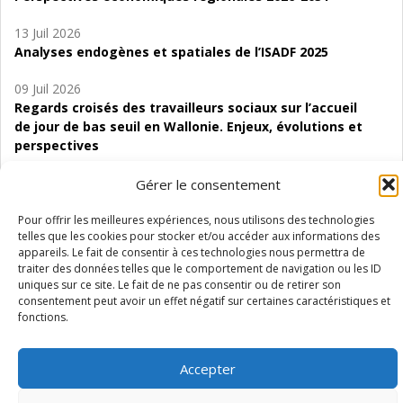
13 Juil 2026
Analyses endogènes et spatiales de l’ISADF 2025
09 Juil 2026
Regards croisés des travailleurs sociaux sur l’accueil
de jour de bas seuil en Wallonie. Enjeux, évolutions et
perspectives
06 Juil 2026
Gérer le consentement
Étude d’évaluabilité des Structures
d’accompagnement à l’autocréation d’emploi (SAACE)
Pour offrir les meilleures expériences, nous utilisons des technologies
telles que les cookies pour stocker et/ou accéder aux informations des
appareils. Le fait de consentir à ces technologies nous permettra de
01 Juil 2026
traiter des données telles que le comportement de navigation ou les ID
Pénurie du personnel infirmier :quels indicateurs
uniques sur ce site. Le fait de ne pas consentir ou de retirer son
d’offre de soins pour comprendre la situation en
consentement peut avoir un effet négatif sur certaines caractéristiques et
Wallonie ?
fonctions.
Accepter