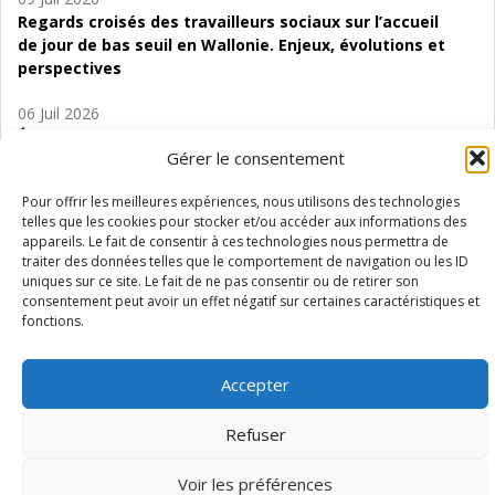
Regards croisés des travailleurs sociaux sur l’accueil
de jour de bas seuil en Wallonie. Enjeux, évolutions et
perspectives
06 Juil 2026
Étude d’évaluabilité des Structures
Gérer le consentement
d’accompagnement à l’autocréation d’emploi (SAACE)
Pour offrir les meilleures expériences, nous utilisons des technologies
01 Juil 2026
telles que les cookies pour stocker et/ou accéder aux informations des
Pénurie du personnel infirmier :quels indicateurs
appareils. Le fait de consentir à ces technologies nous permettra de
d’offre de soins pour comprendre la situation en
traiter des données telles que le comportement de navigation ou les ID
Wallonie ?
uniques sur ce site. Le fait de ne pas consentir ou de retirer son
consentement peut avoir un effet négatif sur certaines caractéristiques et
fonctions.
Accepter
Mentions légales
Vie privée
Médiateur
Accessibilité
Refuser
Voir les préférences