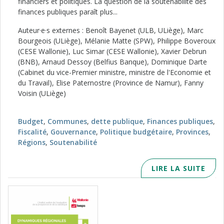
financiers et politiques. La question de la soutenabilité des
finances publiques paraît plus...
Auteur·e·s externes : Benoît Bayenet (ULB, ULiège), Marc
Bourgeois (ULiège), Mélanie Matte (SPW), Philippe Boveroux
(CESE Wallonie), Luc Simar (CESE Wallonie), Xavier Debrun
(BNB), Arnaud Dessoy (Belfius Banque), Dominique Darte
(Cabinet du vice-Premier ministre, ministre de l'Economie et
du Travail), Elise Paternostre (Province de Namur), Fanny
Voisin (ULiège)
Budget
,
Communes
,
dette publique
,
Finances publiques
,
Fiscalité
,
Gouvernance
,
Politique budgétaire
,
Provinces
,
Régions
,
Soutenabilité
LIRE LA SUITE