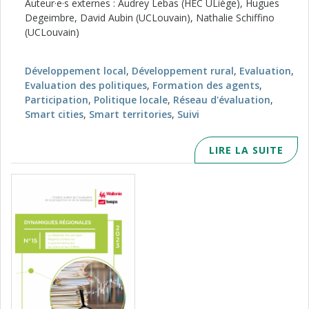
Auteur·e·s externes : Audrey Lebas (HEC ULiège), Hugues
Degeimbre, David Aubin (UCLouvain), Nathalie Schiffino
(UCLouvain)
Développement local
,
Développement rural
,
Evaluation
,
Evaluation des politiques
,
Formation des agents
,
Participation
,
Politique locale
,
Réseau d'évaluation
,
Smart cities
,
Smart territories
,
Suivi
LIRE LA SUITE