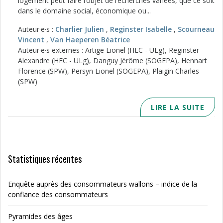
logement peut faire l’objet de recherches variées, que ce soit
dans le domaine social, économique ou...
Auteur·e·s :
Charlier Julien
,
Reginster Isabelle
,
Scourneau
Vincent
,
Van Haeperen Béatrice
Auteur·e·s externes : Artige Lionel (HEC - ULg), Reginster
Alexandre (HEC - ULg), Danguy Jérôme (SOGEPA), Hennart
Florence (SPW), Persyn Lionel (SOGEPA), Plaigin Charles
(SPW)
LIRE LA SUITE
Statistiques récentes
Enquête auprès des consommateurs wallons – indice de la
confiance des consommateurs
Pyramides des âges