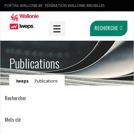
PORTAIL WALLONIE.BE
FÉDÉRATION WALLONIE-BRUXELLES
☰
RECHERCHE
Publications
Iweps
/
Publications
Rechercher
Mots clé