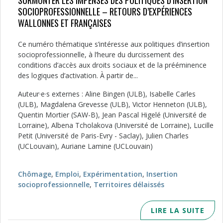
SURMONTER LES IMPENSÉS DES POLITIQUES D’INSERTION
SOCIOPROFESSIONNELLE – RETOURS D’EXPÉRIENCES
WALLONNES ET FRANÇAISES
Ce numéro thématique s’intéresse aux politiques d’insertion
socioprofessionnelle, à l’heure du durcissement des
conditions d’accès aux droits sociaux et de la prééminence
des logiques d’activation. À partir de...
Auteur·e·s externes : Aline Bingen (ULB), Isabelle Carles
(ULB), Magdalena Grevesse (ULB), Victor Henneton (ULB),
Quentin Mortier (SAW-B), Jean Pascal Higelé (Université de
Lorraine), Albena Tcholakova (Université de Lorraine), Lucille
Petit (Université de Paris-Evry - Saclay), Julien Charles
(UCLouvain), Auriane Lamine (UCLouvain)
Chômage
,
Emploi
,
Expérimentation
,
Insertion
socioprofessionnelle
,
Territoires délaissés
LIRE LA SUITE