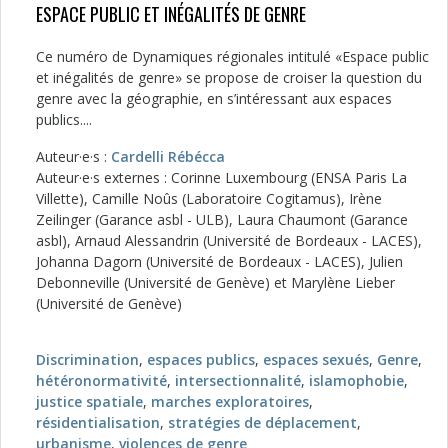
ESPACE PUBLIC ET INÉGALITÉS DE GENRE
Ce numéro de Dynamiques régionales intitulé «Espace public
et inégalités de genre» se propose de croiser la question du
genre avec la géographie, en s’intéressant aux espaces
publics....
Auteur·e·s :
Cardelli Rébécca
Auteur·e·s externes : Corinne Luxembourg (ENSA Paris La
Villette), Camille Noûs (Laboratoire Cogitamus), Irène
Zeilinger (Garance asbl - ULB), Laura Chaumont (Garance
asbl), Arnaud Alessandrin (Université de Bordeaux - LACES),
Johanna Dagorn (Université de Bordeaux - LACES), Julien
Debonneville (Université de Genève) et Marylène Lieber
(Université de Genève)
Discrimination
,
espaces publics
,
espaces sexués
,
Genre
,
hétéronormativité
,
intersectionnalité
,
islamophobie
,
justice spatiale
,
marches exploratoires
,
résidentialisation
,
stratégies de déplacement
,
urbanisme
,
violences de genre