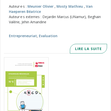
Auteur·e·s :
Meunier Olivier
,
Mosty Mathieu
,
Van
Haeperen Béatrice
Auteur·e·s externes : Dejardin Marcus (UNamur), Beghain
Valérie, Jehin Amandine
Entrepreneuriat
,
Evaluation
LIRE LA SUITE