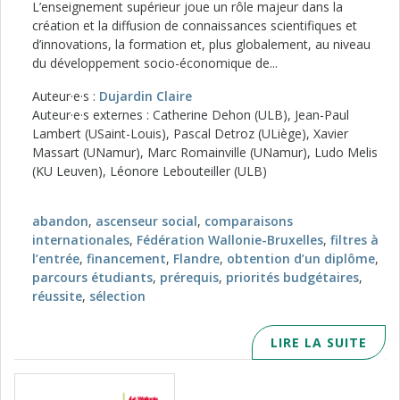
L’enseignement supérieur joue un rôle majeur dans la
création et la diffusion de connaissances scientifiques et
d’innovations, la formation et, plus globalement, au niveau
du développement socio-économique de...
Auteur·e·s :
Dujardin Claire
Auteur·e·s externes : Catherine Dehon (ULB), Jean-Paul
Lambert (USaint-Louis), Pascal Detroz (ULiège), Xavier
Massart (UNamur), Marc Romainville (UNamur), Ludo Melis
(KU Leuven), Léonore Lebouteiller (ULB)
abandon
,
ascenseur social
,
comparaisons
internationales
,
Fédération Wallonie-Bruxelles
,
filtres à
l’entrée
,
financement
,
Flandre
,
obtention d’un diplôme
,
parcours étudiants
,
prérequis
,
priorités budgétaires
,
réussite
,
sélection
LIRE LA SUITE