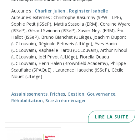
Auteur·e·s :
Charlier Julien
,
Reginster Isabelle
Auteur·e·s externes : Christophe Rasumny (SPW-TLPE),
Sophie Petit (ISSeP), Mattia Stasolla (ERM), Coraline Wyard
(ISSeP), Gérard Swinnen (ISSeP), Xavier Neyt (ERM), Éric
Hallot (ISSeP), Bruno Bianchet (ULiège), Joachim Dupont
(UCLouvain), Réginald Fettweis (ULiège), Yves Hanin
(UCLouvain), Raphaëlle Harou (UCLouvain), Arthur Nihoul
(UCLouvain), Joël Privot (ULiège), Fiorella Quadu
(UCLouvain), Henri Halen (Brownfield Academy), Philippe
Scauflaire (SPAQuE) , Laurence Haouche (ISSeP), Cécile
Nouet (ULiège)
Assainissements
,
Friches
,
Gestion
,
Gouvernance
,
Réhabilitation
,
Site à réaménager
LIRE LA SUITE