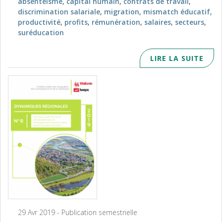
absentéisme
,
capital humain
,
contrats de travail
,
discrimination salariale
,
migration
,
mismatch éducatif
,
productivité
,
profits
,
rémunération
,
salaires
,
secteurs
,
suréducation
LIRE LA SUITE
29 Avr 2019 - Publication semestrielle