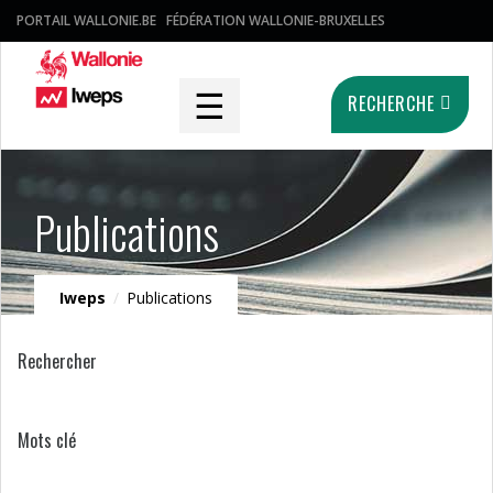
PORTAIL WALLONIE.BE
FÉDÉRATION WALLONIE-BRUXELLES
☰
RECHERCHE
Publications
Iweps
/
Publications
Rechercher
Mots clé