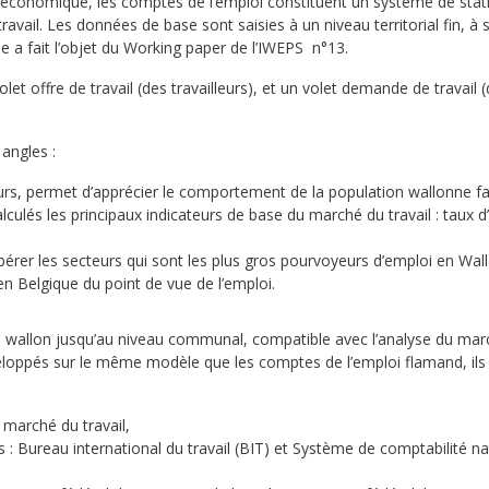
 économique, les comptes de l’emploi constituent un système de stat
ail. Les données de base sont saisies à un niveau territorial fin, à s
 a fait l’objet du Working paper de l’IWEPS n°13.
t offre de travail (des travailleurs), et un volet demande de travail 
angles :
leurs, permet d’apprécier le comportement de la population wallonne f
culés les principaux indicateurs de base du marché du travail : taux d’
epérer les secteurs qui sont les plus gros pourvoyeurs d’emploi en Wall
n Belgique du point de vue de l’emploi.
il wallon jusqu’au niveau communal, compatible avec l’analyse du ma
veloppés sur le même modèle que les comptes de l’emploi flamand, ils
u marché du travail,
 : Bureau international du travail (BIT) et Système de comptabilité na