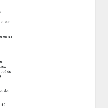
e
 et par
in ou au
es
vaux
posé du
G
et des
mité