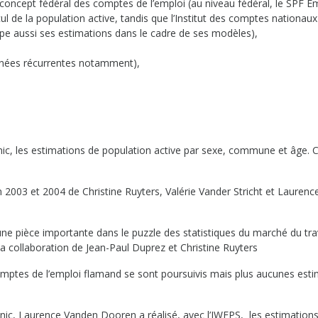
 concept fédéral des comptes de l’emploi (au niveau fédéral, le SPF E
 de la population active, tandis que l’Institut des comptes nationaux
ppe aussi ses estimations dans le cadre de ses modèles),
onnées récurrentes notamment),
unic, les estimations de population active par sexe, commune et âge. 
n 2003 et 2004 de Christine Ruyters, Valérie Vander Stricht et Lauren
ne pièce importante dans le puzzle des statistiques du marché du tra
a collaboration de Jean-Paul Duprez et Christine Ruyters
omptes de l’emploi flamand se sont poursuivis mais plus aucunes est
unic, Laurence Vanden Dooren a réalisé, avec l’IWEPS, les estimation