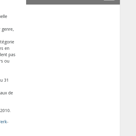
elle
r genre,
atégorie
es en
llent pas
urs ou
au 31
taux de
 2010.
erk
-