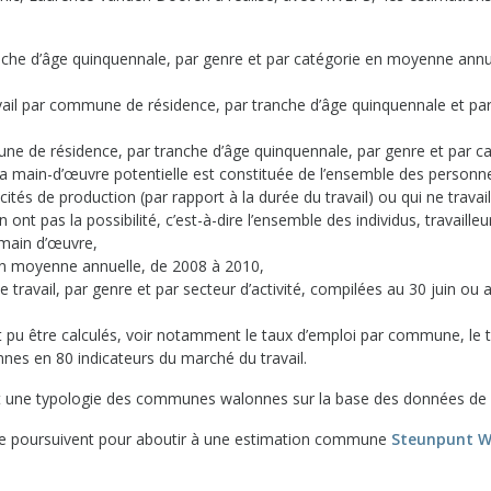
nche d’âge quinquennale, par genre et par catégorie en moyenne annu
avail par commune de résidence, par tranche d’âge quinquennale et pa
ne de résidence, par tranche d’âge quinquennale, par genre et par c
a main-d’œuvre potentielle est constituée de l’ensemble des personn
cités de production (par rapport à la durée du travail) ou qui ne travai
 ont pas la possibilité, c’est-à-dire l’ensemble des individus, travaille
e main d’œuvre,
 en moyenne annuelle, de 2008 à 2010,
 travail, par genre et par secteur d’activité, compilées au 30 juin ou 
 pu être calculés, voir notamment le taux d’emploi par commune, le 
s en 80 indicateurs du marché du travail.
blit une typologie des communes walonnes sur la base des données de
 se poursuivent pour aboutir à une estimation commune
Steunpunt W