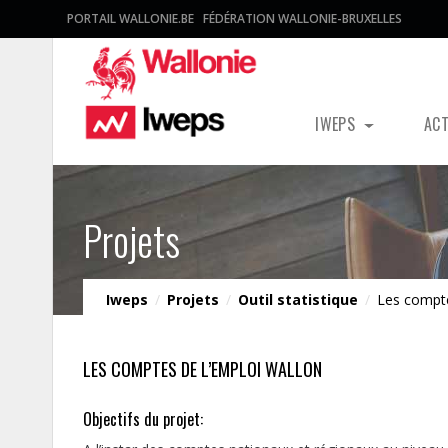
PORTAIL WALLONIE.BE
FÉDÉRATION WALLONIE-BRUXELLES
IWEPS
AC
Projets
Iweps
/
Projets
/
Outil statistique
/
Les compte
LES COMPTES DE L’EMPLOI WALLON
Objectifs du projet: