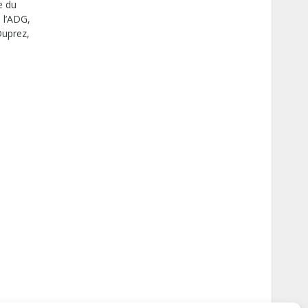
e du
 l’ADG,
Duprez,