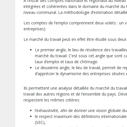
A l’instar des comptes nationaux et régionaux au niveau
intégrées et cohérentes dans le domaine du marché du trav
niveau communal. La méthodologie d’estimation détaillée
Les comptes de l’emploi comprennent deux volets : un vole
entreprises).
Le marché du travail peut en effet être étudié sous deux 
Le premier angle, le lieu de résidence des travail
marché du travail. C’est sous cet angle que sont cal
taux d’emploi et taux de chômage.
Le deuxième angle, le lieu de travail, permet de r
d’apprécier le dynamisme des entreprises situées e
Ils permettent une analyse détaillée du marché du trava
travail des autres régions et de l’ensemble du pays. Dé
respectent les mêmes critères:
l’exhaustivité, afin de donner une vision globale d
le respect maximum des définitions internationales
(SEC),