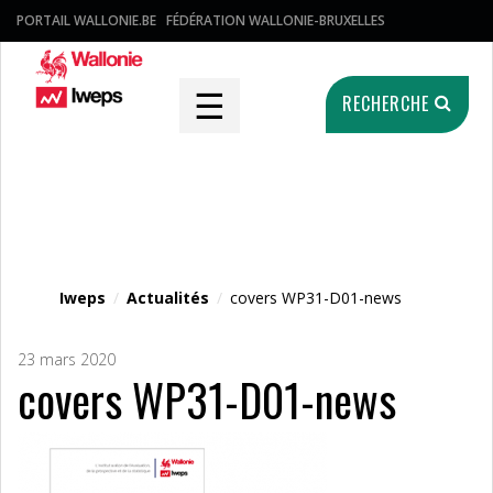
PORTAIL WALLONIE.BE
FÉDÉRATION WALLONIE-BRUXELLES
☰
RECHERCHE
Fichier média
Iweps
/
Actualités
/
covers WP31-D01-news
23 mars 2020
covers WP31-D01-news