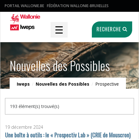
PORTAIL WALLONIE.BE
FÉDÉRATION WALLONIE-BRUXELLES
☰
RECHERCHE
Nouvelles des Possibles
Iweps
/
Nouvelles des Possibles
/
Prospective
193 élément(s) trouvé(s)
19 décembre 2024
Une boîte à outils : le « Prospectiv Lab » (CRIE de Mouscron)