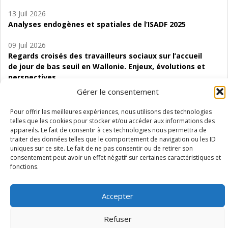
13 Juil 2026
Analyses endogènes et spatiales de l’ISADF 2025
09 Juil 2026
Regards croisés des travailleurs sociaux sur l’accueil
de jour de bas seuil en Wallonie. Enjeux, évolutions et
perspectives
Gérer le consentement
06 Juil 2026
Étude d’évaluabilité des Structures
Pour offrir les meilleures expériences, nous utilisons des technologies
d’accompagnement à l’autocréation d’emploi (SAACE)
telles que les cookies pour stocker et/ou accéder aux informations des
appareils. Le fait de consentir à ces technologies nous permettra de
traiter des données telles que le comportement de navigation ou les ID
01 Juil 2026
uniques sur ce site. Le fait de ne pas consentir ou de retirer son
Pénurie du personnel infirmier :quels indicateurs
consentement peut avoir un effet négatif sur certaines caractéristiques et
d’offre de soins pour comprendre la situation en
fonctions.
Wallonie ?
Accepter
Refuser
Mentions légales
Vie privée
Médiateur
Accessibilité