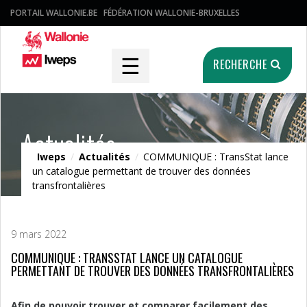
PORTAIL WALLONIE.BE
FÉDÉRATION WALLONIE-BRUXELLES
☰
RECHERCHE
Actualités
Iweps
/
Actualités
/
COMMUNIQUE : TransStat lance
un catalogue permettant de trouver des données
transfrontalières
9 mars 2022
COMMUNIQUE : TRANSSTAT LANCE UN CATALOGUE
PERMETTANT DE TROUVER DES DONNÉES TRANSFRONTALIÈRES
Afin de pouvoir trouver et comparer facilement des