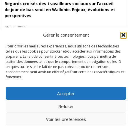
Regards croisés des travailleurs sociaux sur l’accueil
de jour de bas seuil en Wallonie. Enjeux, évolutions et
perspectives
06 Juil 2026
Étude d’évaluabilité des Structures
Gérer le consentement
d’accompagnement à l’autocréation d’emploi (SAACE)
Pour offrir les meilleures expériences, nous utilisons des technologies
01 Juil 2026
telles que les cookies pour stocker et/ou accéder aux informations des
appareils. Le fait de consentir à ces technologies nous permettra de
Pénurie du personnel infirmier :quels indicateurs
traiter des données telles que le comportement de navigation ou les ID
d’offre de soins pour comprendre la situation en
uniques sur ce site. Le fait de ne pas consentir ou de retirer son
Wallonie ?
consentement peut avoir un effet négatif sur certaines caractéristiques et
fonctions.
Accepter
Mentions légales
Vie privée
Médiateur
Accessibilité
Refuser
Voir les préférences