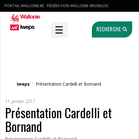
PORTAIL WALLONIE.BE
FÉDÉRATION WALLONIE-BRUXELLES
☰
RECHERCHE
Fichier média
Iweps
/
Présentation Cardelli et Bornand
11 janvier 2017
Présentation Cardelli et
Bornand
Présentation Cardelli et Bornand