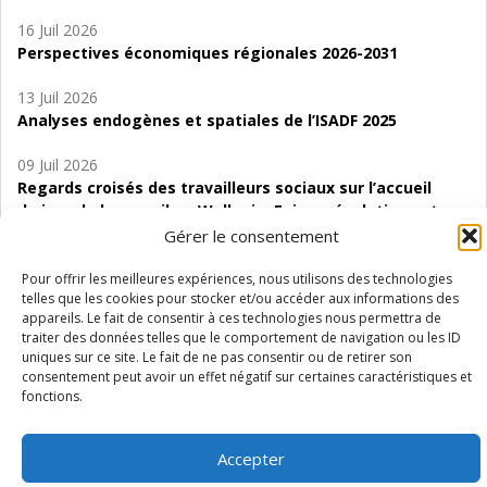
16 Juil 2026
Perspectives économiques régionales 2026-2031
13 Juil 2026
Analyses endogènes et spatiales de l’ISADF 2025
09 Juil 2026
Regards croisés des travailleurs sociaux sur l’accueil
de jour de bas seuil en Wallonie. Enjeux, évolutions et
perspectives
Gérer le consentement
06 Juil 2026
Pour offrir les meilleures expériences, nous utilisons des technologies
telles que les cookies pour stocker et/ou accéder aux informations des
Étude d’évaluabilité des Structures
appareils. Le fait de consentir à ces technologies nous permettra de
d’accompagnement à l’autocréation d’emploi (SAACE)
traiter des données telles que le comportement de navigation ou les ID
uniques sur ce site. Le fait de ne pas consentir ou de retirer son
01 Juil 2026
consentement peut avoir un effet négatif sur certaines caractéristiques et
Pénurie du personnel infirmier :quels indicateurs
fonctions.
d’offre de soins pour comprendre la situation en
Wallonie ?
Accepter