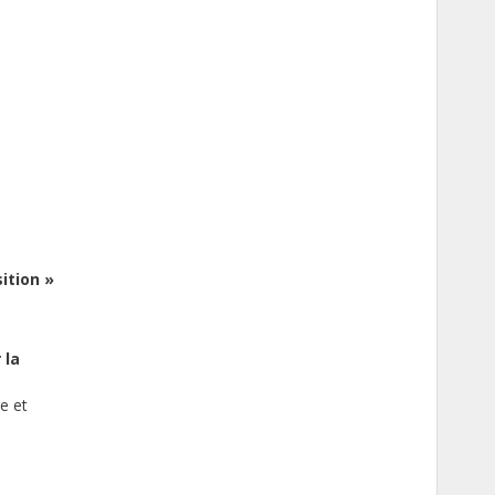
ition »
 la
e et