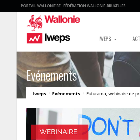
PORTAIL WALLONIE.BE
FÉDÉRATION WALLONIE-BRUXELLES
IWEPS
AC
Evénements
Iweps
/
Evénements
/
Futurama, webinaire de pro