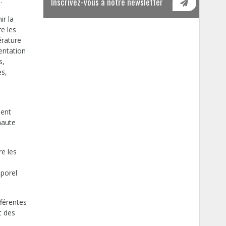
.
Inscrivez-vous à notre newsletter
ir la
e les
érature
entation
s,
es,
ient
haute
re les
mporel
fférentes
t des