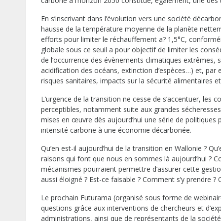
carbone à l’horizon 2050 constitue, également, une des
En s’inscrivant dans l’évolution vers une société décarbo
hausse de la température moyenne de la planète nettemen
efforts pour limiter le réchauffement a? 1,5°C, conformé
globale sous ce seuil a pour objectif de limiter les con
de l’occurrence des évènements climatiques extrêmes, sé
acidification des océans, extinction d’espèces…) et, par e
risques sanitaires, impacts sur la sécurité alimentaires 
L’urgence de la transition ne cesse de s’accentuer, les
perceptibles, notamment suite aux grandes sécheresses
mises en œuvre dès aujourd’hui une série de politiques
intensité carbone à une économie décarbonée.
Qu’en est-il aujourd’hui de la transition en Wallonie ? 
raisons qui font que nous en sommes là aujourd’hui ? Co
mécanismes pourraient permettre d’assurer cette gesti
aussi éloigné ? Est-ce faisable ? Comment s’y prendre ? Q
Le prochain Futurama (organisé sous forme de webinaire)
questions grâce aux interventions de chercheurs et d’ex
administrations, ainsi que de représentants de la société