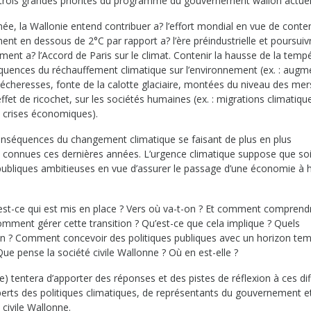
 trois grandes priorités du programme du gouvernement wallon actuel
née, la Wallonie entend contribuer a? l’effort mondial en vue de conten
t en dessous de 2°C par rapport a? l’ère préindustrielle et poursuivr
ment a? l’Accord de Paris sur le climat. Contenir la hausse de la temp
séquences du réchauffement climatique sur l’environnement (ex. : augm
cheresses, fonte de la calotte glaciaire, montées du niveau des mer
ffet de ricochet, sur les sociétés humaines (ex. : migrations climatiqu
et crises économiques).
 conséquences du changement climatique se faisant de plus en plus
 connues ces dernières années. L’urgence climatique suppose que so
 publiques ambitieuses en vue d’assurer le passage d’une économie à 
Qu’est-ce qui est mis en place ? Vers où va-t-on ? Et comment comprend
mment gérer cette transition ? Qu’est-ce que cela implique ? Quels
on ? Comment concevoir des politiques publiques avec un horizon te
ue pense la société civile Wallonne ? Où en est-elle ?
 tentera d’apporter des réponses et des pistes de réflexion à ces di
perts des politiques climatiques, de représentants du gouvernement e
 civile Wallonne.