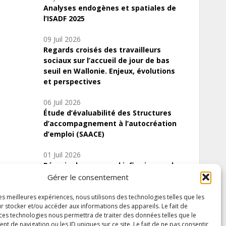
Analyses endogènes et spatiales de
l’ISADF 2025
09 Juil 2026
Regards croisés des travailleurs
sociaux sur l’accueil de jour de bas
seuil en Wallonie. Enjeux, évolutions
et perspectives
06 Juil 2026
Étude d’évaluabilité des Structures
d’accompagnement à l’autocréation
d’emploi (SAACE)
01 Juil 2026
Pénurie du personnel infirmier :quels
indicateurs d’offre de soins pour
Gérer le consentement
comprendre la situation en Wallonie ?
les meilleures expériences, nous utilisons des technologies telles que les
r stocker et/ou accéder aux informations des appareils. Le fait de
 ces technologies nous permettra de traiter des données telles que le
 de navigation ou les ID uniques sur ce site. Le fait de ne pas consentir