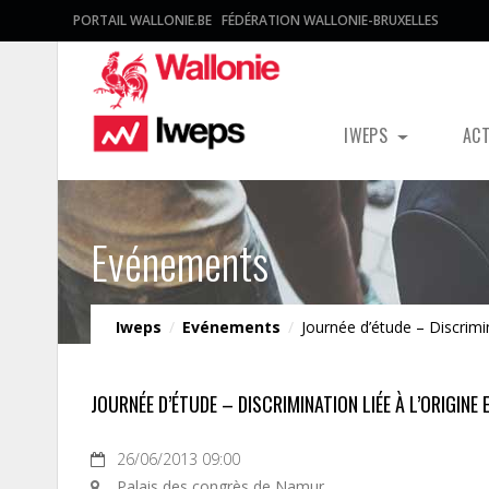
PORTAIL WALLONIE.BE
FÉDÉRATION WALLONIE-BRUXELLES
IWEPS
AC
Evénements
Iweps
/
Evénements
/
Journée d’étude – Discrimin
JOURNÉE D’ÉTUDE – DISCRIMINATION LIÉE À L’ORIGINE 
26/06/2013 09:00
Palais des congrès de Namur