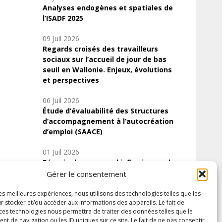
Analyses endogènes et spatiales de
l’ISADF 2025
09 Juil 2026
Regards croisés des travailleurs
sociaux sur l’accueil de jour de bas
seuil en Wallonie. Enjeux, évolutions
et perspectives
06 Juil 2026
Étude d’évaluabilité des Structures
d’accompagnement à l’autocréation
d’emploi (SAACE)
01 Juil 2026
Pénurie du personnel infirmier :quels
indicateurs d’offre de soins pour
Gérer le consentement
comprendre la situation en Wallonie ?
les meilleures expériences, nous utilisons des technologies telles que les
r stocker et/ou accéder aux informations des appareils. Le fait de
 ces technologies nous permettra de traiter des données telles que le
 de navigation ou les ID uniques sur ce site. Le fait de ne pas consentir