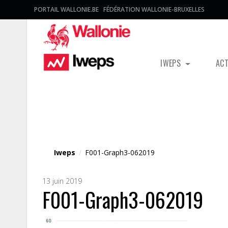
PORTAIL WALLONIE.BE
FÉDÉRATION WALLONIE-BRUXELLES
IWEPS
AC
Fichier média
Iweps
/
F001-Graph3-062019
13 juin 2019
F001-Graph3-062019