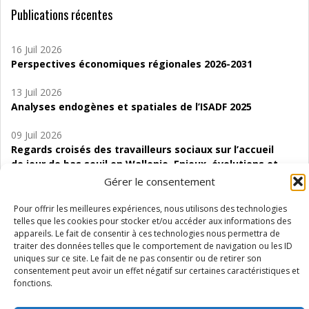
Publications récentes
16 Juil 2026
Perspectives économiques régionales 2026-2031
13 Juil 2026
Analyses endogènes et spatiales de l’ISADF 2025
09 Juil 2026
Regards croisés des travailleurs sociaux sur l’accueil
de jour de bas seuil en Wallonie. Enjeux, évolutions et
perspectives
Gérer le consentement
06 Juil 2026
Pour offrir les meilleures expériences, nous utilisons des technologies
Étude d’évaluabilité des Structures
telles que les cookies pour stocker et/ou accéder aux informations des
appareils. Le fait de consentir à ces technologies nous permettra de
d’accompagnement à l’autocréation d’emploi (SAACE)
traiter des données telles que le comportement de navigation ou les ID
uniques sur ce site. Le fait de ne pas consentir ou de retirer son
01 Juil 2026
consentement peut avoir un effet négatif sur certaines caractéristiques et
Pénurie du personnel infirmier :quels indicateurs
fonctions.
d’offre de soins pour comprendre la situation en
Wallonie ?