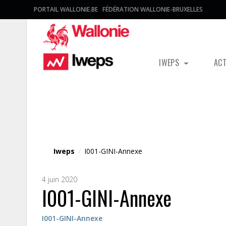
PORTAIL WALLONIE.BE
FÉDÉRATION WALLONIE-BRUXELLES
IWEPS
AC
Fichier média
Iweps
/
I001-GINI-Annexe
4 juin 2020
I001-GINI-Annexe
I001-GINI-Annexe