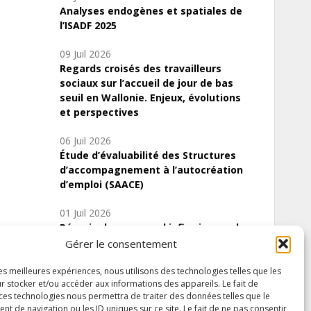
Analyses endogènes et spatiales de
l’ISADF 2025
09 Juil 2026
Regards croisés des travailleurs
sociaux sur l’accueil de jour de bas
seuil en Wallonie. Enjeux, évolutions
et perspectives
06 Juil 2026
Étude d’évaluabilité des Structures
d’accompagnement à l’autocréation
d’emploi (SAACE)
01 Juil 2026
Pénurie du personnel infirmier :quels
indicateurs d’offre de soins pour
Gérer le consentement
comprendre la situation en Wallonie ?
les meilleures expériences, nous utilisons des technologies telles que les
r stocker et/ou accéder aux informations des appareils. Le fait de
 ces technologies nous permettra de traiter des données telles que le
 de navigation ou les ID uniques sur ce site. Le fait de ne pas consentir