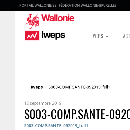
PORTAIL WALLONIE.BE
FÉDÉRATION WALLONIE-BRUXELLES
IWEPS
AC
Fichier média
Iweps
/
S003-COMP.SANTE-092019_full1
12 septembre 2019
S003-COMP.SANTE-09201
S003-COMP.SANTE-092019_full1