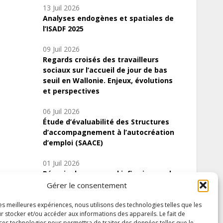
13 Juil 2026
Analyses endogènes et spatiales de
l’ISADF 2025
09 Juil 2026
Regards croisés des travailleurs
sociaux sur l’accueil de jour de bas
seuil en Wallonie. Enjeux, évolutions
et perspectives
06 Juil 2026
Étude d’évaluabilité des Structures
d’accompagnement à l’autocréation
d’emploi (SAACE)
01 Juil 2026
Pénurie du personnel infirmier :quels
indicateurs d’offre de soins pour
Gérer le consentement
comprendre la situation en Wallonie ?
les meilleures expériences, nous utilisons des technologies telles que les
r stocker et/ou accéder aux informations des appareils. Le fait de
 ces technologies nous permettra de traiter des données telles que le