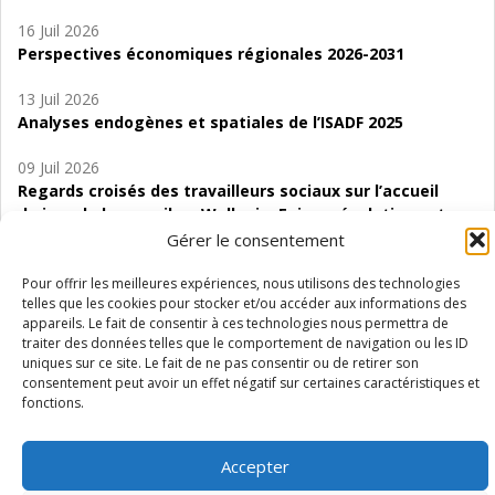
16 Juil 2026
Perspectives économiques régionales 2026-2031
13 Juil 2026
Analyses endogènes et spatiales de l’ISADF 2025
09 Juil 2026
Regards croisés des travailleurs sociaux sur l’accueil
de jour de bas seuil en Wallonie. Enjeux, évolutions et
perspectives
Gérer le consentement
06 Juil 2026
Pour offrir les meilleures expériences, nous utilisons des technologies
telles que les cookies pour stocker et/ou accéder aux informations des
Étude d’évaluabilité des Structures
appareils. Le fait de consentir à ces technologies nous permettra de
d’accompagnement à l’autocréation d’emploi (SAACE)
traiter des données telles que le comportement de navigation ou les ID
uniques sur ce site. Le fait de ne pas consentir ou de retirer son
01 Juil 2026
consentement peut avoir un effet négatif sur certaines caractéristiques et
Pénurie du personnel infirmier :quels indicateurs
fonctions.
d’offre de soins pour comprendre la situation en
Wallonie ?
Accepter