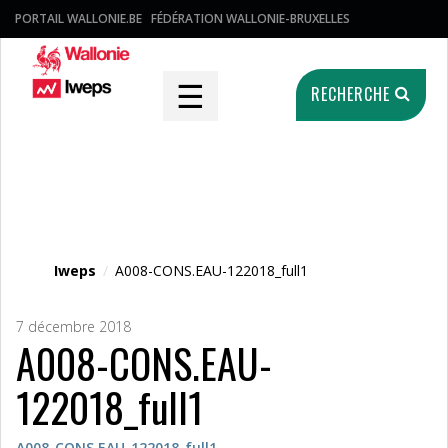
PORTAIL WALLONIE.BE
FÉDÉRATION WALLONIE-BRUXELLES
☰
RECHERCHE
Fichier média
Iweps
/
A008-CONS.EAU-122018_full1
7 décembre 2018
A008-CONS.EAU-
122018_full1
A008-CONS.EAU-122018_full1