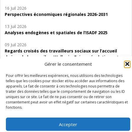
16 Juil 2026
Perspectives économiques régionales 2026-2031
13 Juil 2026
Analyses endogènes et spatiales de l’ISADF 2025
09 Juil 2026
Regards croisés des travailleurs sociaux sur l’accueil
de jour de bas seuil en Wallonie. Enjeux, évolutions et
perspectives
Gérer le consentement
06 Juil 2026
Pour offrir les meilleures expériences, nous utilisons des technologies
telles que les cookies pour stocker et/ou accéder aux informations des
Étude d’évaluabilité des Structures
appareils. Le fait de consentir à ces technologies nous permettra de
d’accompagnement à l’autocréation d’emploi (SAACE)
traiter des données telles que le comportement de navigation ou les ID
uniques sur ce site. Le fait de ne pas consentir ou de retirer son
01 Juil 2026
consentement peut avoir un effet négatif sur certaines caractéristiques et
Pénurie du personnel infirmier :quels indicateurs
fonctions.
d’offre de soins pour comprendre la situation en
Wallonie ?
Accepter