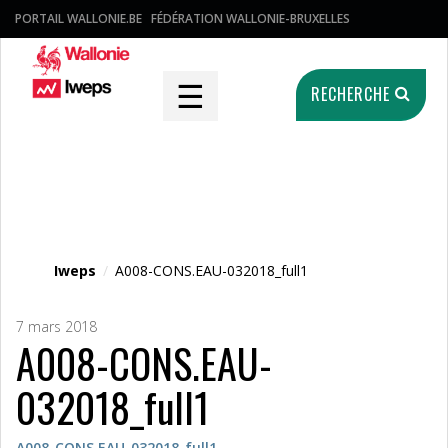
PORTAIL WALLONIE.BE
FÉDÉRATION WALLONIE-BRUXELLES
☰
RECHERCHE
Fichier média
Iweps
/
A008-CONS.EAU-032018_full1
7 mars 2018
A008-CONS.EAU-
032018_full1
A008-CONS.EAU-032018_full1