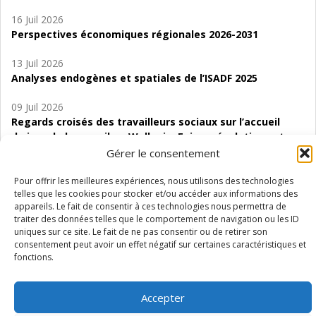
16 Juil 2026
Perspectives économiques régionales 2026-2031
13 Juil 2026
Analyses endogènes et spatiales de l’ISADF 2025
09 Juil 2026
Regards croisés des travailleurs sociaux sur l’accueil
de jour de bas seuil en Wallonie. Enjeux, évolutions et
perspectives
Gérer le consentement
06 Juil 2026
Pour offrir les meilleures expériences, nous utilisons des technologies
telles que les cookies pour stocker et/ou accéder aux informations des
Étude d’évaluabilité des Structures
appareils. Le fait de consentir à ces technologies nous permettra de
d’accompagnement à l’autocréation d’emploi (SAACE)
traiter des données telles que le comportement de navigation ou les ID
uniques sur ce site. Le fait de ne pas consentir ou de retirer son
01 Juil 2026
consentement peut avoir un effet négatif sur certaines caractéristiques et
Pénurie du personnel infirmier :quels indicateurs
fonctions.
d’offre de soins pour comprendre la situation en
Wallonie ?
Accepter