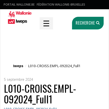
PORTAIL WALLONIE.BE
FÉDÉRATION WALLONIE-BRUXELLES
☰
RECHERCHE
Fichier média
Iweps
/
L010-CROISS.EMPL-092024_Full1
5 septembre 2024
L010-CROISS.EMPL-
092024_Full1
L010-CROISS.EMPL-092024_Full1