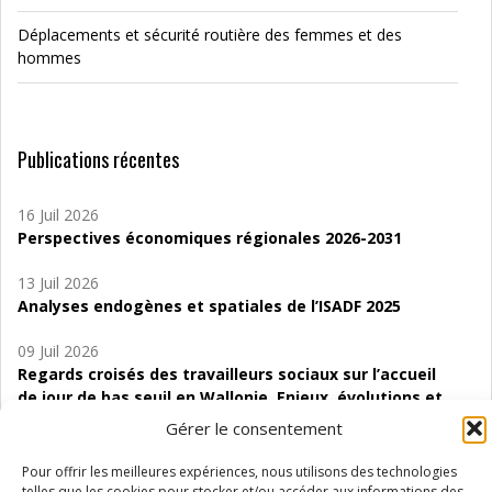
Déplacements et sécurité routière des femmes et des
hommes
Publications récentes
16 Juil 2026
Perspectives économiques régionales 2026-2031
13 Juil 2026
Analyses endogènes et spatiales de l’ISADF 2025
09 Juil 2026
Regards croisés des travailleurs sociaux sur l’accueil
de jour de bas seuil en Wallonie. Enjeux, évolutions et
perspectives
Gérer le consentement
06 Juil 2026
Pour offrir les meilleures expériences, nous utilisons des technologies
Étude d’évaluabilité des Structures
telles que les cookies pour stocker et/ou accéder aux informations des