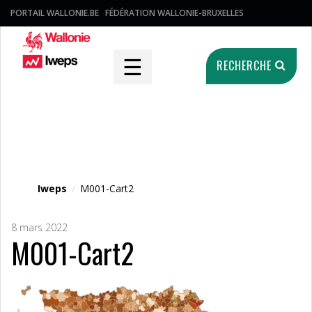
PORTAIL WALLONIE.BE
FÉDÉRATION WALLONIE-BRUXELLES
☰
RECHERCHE
Fichier média
Iweps
/
M001-Cart2
8 mars 2022
M001-Cart2