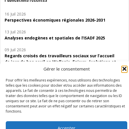
16 Juil 2026
Perspectives économiques régionales 2026-2031
13 Juil 2026
Analyses endogènes et spatiales de l’ISADF 2025
09 Juil 2026
Regards croisés des travailleurs sociaux sur l’accueil
de jour de bas seuil en Wallonie. Enjeux, évolutions et
perspectives
Gérer le consentement
06 Juil 2026
Pour offrir les meilleures expériences, nous utilisons des technologies
Étude d’évaluabilité des Structures
telles que les cookies pour stocker et/ou accéder aux informations des
appareils. Le fait de consentir à ces technologies nous permettra de
d’accompagnement à l’autocréation d’emploi (SAACE)
traiter des données telles que le comportement de navigation ou les ID
uniques sur ce site. Le fait de ne pas consentir ou de retirer son
01 Juil 2026
consentement peut avoir un effet négatif sur certaines caractéristiques et
Pénurie du personnel infirmier :quels indicateurs
fonctions.
d’offre de soins pour comprendre la situation en
Wallonie ?
Accepter