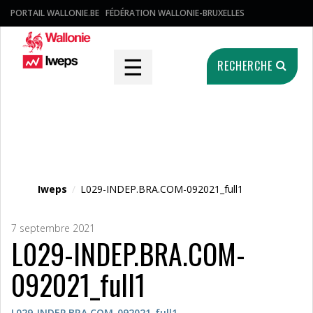
PORTAIL WALLONIE.BE
FÉDÉRATION WALLONIE-BRUXELLES
☰
RECHERCHE
Fichier média
Iweps
/
L029-INDEP.BRA.COM-092021_full1
7 septembre 2021
L029-INDEP.BRA.COM-
092021_full1
L029-INDEP.BRA.COM-092021_full1