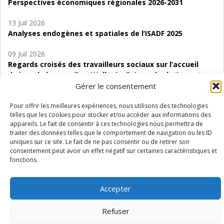
Perspectives économiques régionales 2026-2031
13 Juil 2026
Analyses endogènes et spatiales de l’ISADF 2025
09 Juil 2026
Regards croisés des travailleurs sociaux sur l’accueil
de jour de bas seuil en Wallonie. Enjeux, évolutions et
perspectives
Gérer le consentement
06 Juil 2026
Pour offrir les meilleures expériences, nous utilisons des technologies
telles que les cookies pour stocker et/ou accéder aux informations des
Étude d’évaluabilité des Structures
appareils. Le fait de consentir à ces technologies nous permettra de
d’accompagnement à l’autocréation d’emploi (SAACE)
traiter des données telles que le comportement de navigation ou les ID
uniques sur ce site. Le fait de ne pas consentir ou de retirer son
01 Juil 2026
consentement peut avoir un effet négatif sur certaines caractéristiques et
Pénurie du personnel infirmier :quels indicateurs
fonctions.
d’offre de soins pour comprendre la situation en
Wallonie ?
Accepter
Refuser