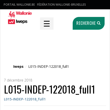
PORTAIL WALLONIE.BE
FÉDÉRATION WALLONIE-BRUXELLES
☰
RECHERCHE
Fichier média
Iweps
/
L015-INDEP-122018_full1
7 décembre 2018
L015-INDEP-122018_full1
L015-INDEP-122018_full1