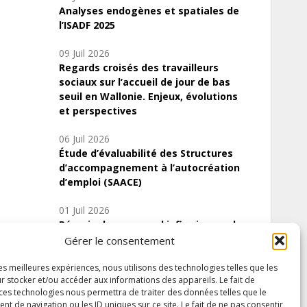
Analyses endogènes et spatiales de
l’ISADF 2025
09 Juil 2026
Regards croisés des travailleurs
sociaux sur l’accueil de jour de bas
seuil en Wallonie. Enjeux, évolutions
et perspectives
06 Juil 2026
Étude d’évaluabilité des Structures
d’accompagnement à l’autocréation
d’emploi (SAACE)
01 Juil 2026
Pénurie du personnel infirmier :quels
indicateurs d’offre de soins pour
Gérer le consentement
comprendre la situation en Wallonie ?
les meilleures expériences, nous utilisons des technologies telles que les
r stocker et/ou accéder aux informations des appareils. Le fait de
 ces technologies nous permettra de traiter des données telles que le
 de navigation ou les ID uniques sur ce site. Le fait de ne pas consentir