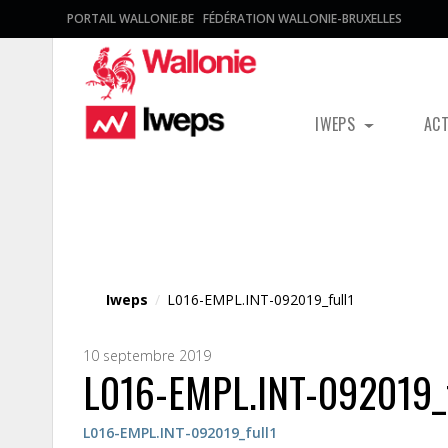
PORTAIL WALLONIE.BE
FÉDÉRATION WALLONIE-BRUXELLES
IWEPS
AC
Fichier média
Iweps
/
L016-EMPL.INT-092019_full1
10 septembre 2019
L016-EMPL.INT-092019_f
L016-EMPL.INT-092019_full1