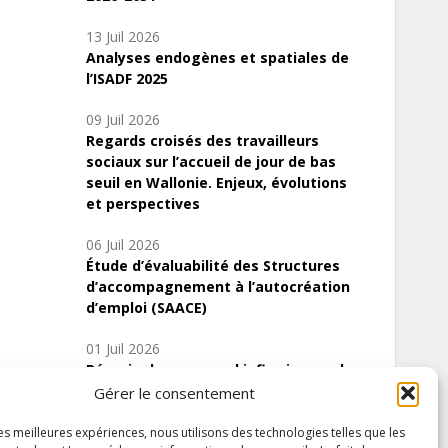
13 Juil 2026
Analyses endogènes et spatiales de
l’ISADF 2025
09 Juil 2026
Regards croisés des travailleurs
sociaux sur l’accueil de jour de bas
seuil en Wallonie. Enjeux, évolutions
et perspectives
06 Juil 2026
Étude d’évaluabilité des Structures
d’accompagnement à l’autocréation
d’emploi (SAACE)
01 Juil 2026
Pénurie du personnel infirmier :quels
indicateurs d’offre de soins pour
Gérer le consentement
comprendre la situation en Wallonie ?
les meilleures expériences, nous utilisons des technologies telles que les