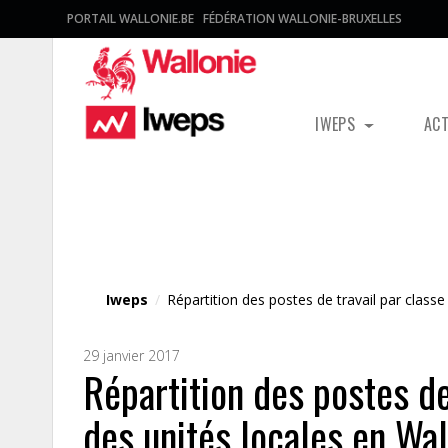
PORTAIL WALLONIE.BE
FÉDÉRATION WALLONIE-BRUXELLES
IWEPS
AC
Fichier média
Iweps
/
Répartition des postes de travail par class
29 janvier 2017
Répartition des postes de
des unités locales en Wal