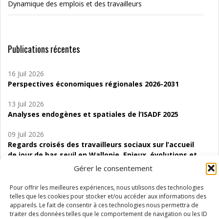
Dynamique des emplois et des travailleurs
Publications récentes
16 Juil 2026
Perspectives économiques régionales 2026-2031
13 Juil 2026
Analyses endogènes et spatiales de l’ISADF 2025
09 Juil 2026
Regards croisés des travailleurs sociaux sur l’accueil
de jour de bas seuil en Wallonie. Enjeux, évolutions et
perspectives
Gérer le consentement
06 Juil 2026
Pour offrir les meilleures expériences, nous utilisons des technologies
Étude d’évaluabilité des Structures
telles que les cookies pour stocker et/ou accéder aux informations des
d’accompagnement à l’autocréation d’emploi (SAACE)
appareils. Le fait de consentir à ces technologies nous permettra de
traiter des données telles que le comportement de navigation ou les ID