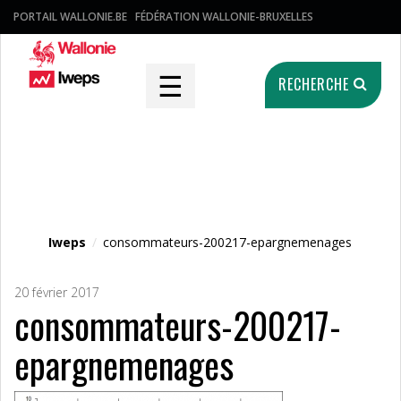
PORTAIL WALLONIE.BE
FÉDÉRATION WALLONIE-BRUXELLES
☰
RECHERCHE
Fichier média
Iweps
/
consommateurs-200217-epargnemenages
20 février 2017
consommateurs-200217-
epargnemenages